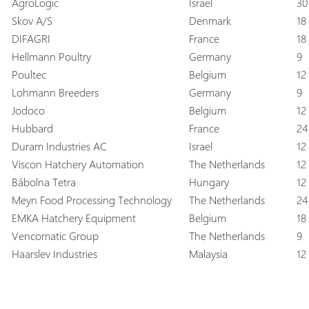
AgroLogic
Israel
30
Skov A/S
Denmark
18
DIFAGRI
France
18
Hellmann Poultry
Germany
9
Poultec
Belgium
12
Lohmann Breeders
Germany
9
Jodoco
Belgium
12
Hubbard
France
24
Duram Industries AC
Israel
12
Viscon Hatchery Automation
The Netherlands
12
Bábolna Tetra
Hungary
12
Meyn Food Processing Technology
The Netherlands
24
EMKA Hatchery Equipment
Belgium
18
Vencomatic Group
The Netherlands
9
Haarslev Industries
Malaysia
12