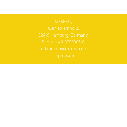
MEREBO,
Oehleckerring 2,
22419
Hamburg
/
Germany
,
Phone
+49-3999905-0
,
e-Mail
info@merebo.de
Impressum